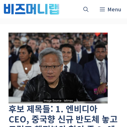
컨
Menu
텐
츠
로
건
너
뛰
기
후보 제목들: 1. 엔비디아
CEO, 중국향 신규 반도체 놓고