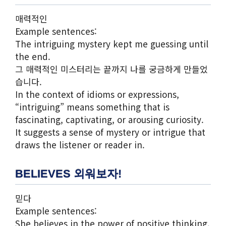
매력적인
Example sentences:
The intriguing mystery kept me guessing until
the end.
그 매력적인 미스터리는 끝까지 나를 궁금하게 만들었
습니다.
In the context of idioms or expressions,
“intriguing” means something that is
fascinating, captivating, or arousing curiosity.
It suggests a sense of mystery or intrigue that
draws the listener or reader in.
BELIEVES 외워보자!
믿다
Example sentences:
She believes in the power of positive thinking.