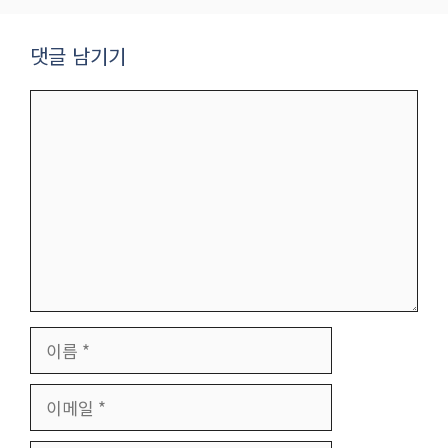
댓글 남기기
댓
글
이
름
이
메
일