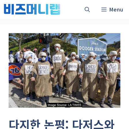
컨
Menu
텐
츠
로
건
너
뛰
기
다지한 논평: 다저스와